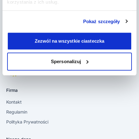
korzystania z ich usług.
logopedom, terapeutom SI i innym w
prowadzeniu ich działalności. Załóż konto i
poznaj jego możliwości w czasie 14-dniowego
Pokaż szczegóły
okresu próbnego.
Zezwól na wszystkie ciasteczka
Spersonalizuj
Posiadamy rekomendację Polskiego Związku
Logopedów
Firma
Kontakt
Regulamin
Polityka Prywatności