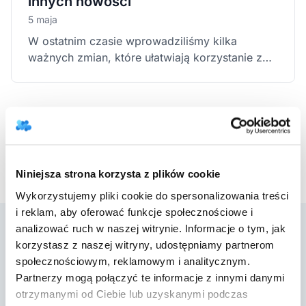
innych nowości
5 maja
W ostatnim czasie wprowadziliśmy kilka
ważnych zmian, które ułatwiają korzystanie z
DobregoGabinetu — zarówno pacjentom (w
rejestracji online), jak i terapeutom (w panelu
programu). Oto najważniejsze z nich:
1
2
3
Poprzednia strona
Następna strona
Niniejsza strona korzysta z plików cookie
Wykorzystujemy pliki cookie do spersonalizowania treści
i reklam, aby oferować funkcje społecznościowe i
analizować ruch w naszej witrynie. Informacje o tym, jak
korzystasz z naszej witryny, udostępniamy partnerom
społecznościowym, reklamowym i analitycznym.
Partnerzy mogą połączyć te informacje z innymi danymi
DobryGabinet to program do gabinetu, który
otrzymanymi od Ciebie lub uzyskanymi podczas
pomaga psychoterapeutom, psychologom,