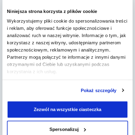
pomaga psychoterapeutom, psychologom,
logopedom, terapeutom SI i innym w
Niniejsza strona korzysta z plików cookie
prowadzeniu ich działalności. Załóż konto i
poznaj jego możliwości w czasie 14-dniowego
Wykorzystujemy pliki cookie do spersonalizowania treści
okresu próbnego.
i reklam, aby oferować funkcje społecznościowe i
analizować ruch w naszej witrynie. Informacje o tym, jak
korzystasz z naszej witryny, udostępniamy partnerom
społecznościowym, reklamowym i analitycznym.
Partnerzy mogą połączyć te informacje z innymi danymi
otrzymanymi od Ciebie lub uzyskanymi podczas
Posiadamy rekomendację Polskiego Związku
korzystania z ich usług.
Logopedów
Pokaż szczegóły
Firma
Kontakt
Zezwól na wszystkie ciasteczka
Regulamin
Polityka Prywatności
Spersonalizuj