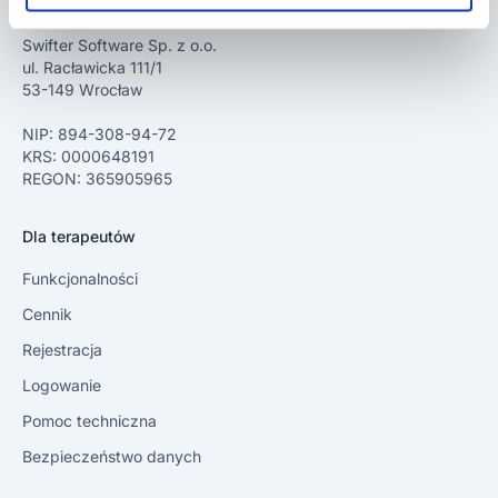
Nasze dane
Swifter Software Sp. z o.o.
ul. Racławicka 111/1
53-149 Wrocław
NIP: 894-308-94-72
KRS: 0000648191
REGON: 365905965
Dla terapeutów
Funkcjonalności
Cennik
Rejestracja
Logowanie
Pomoc techniczna
Bezpieczeństwo danych