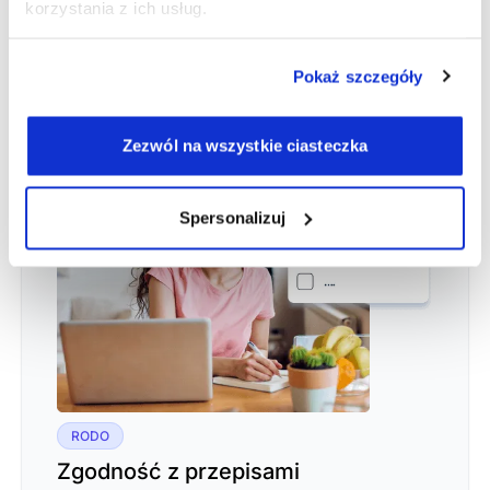
pacjenci. Skup się na nich, a wszystko inne
korzystania z ich usług.
zrobi za Ciebie DobryGabinet!
Pokaż szczegóły
Zezwól na wszystkie ciasteczka
Spersonalizuj
RODO
Zgodność z przepisami