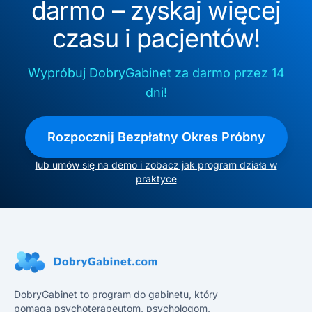
darmo – zyskaj więcej
czasu i pacjentów!
Wypróbuj DobryGabinet za darmo przez 14
dni!
Rozpocznij Bezpłatny Okres Próbny
lub umów się na demo i zobacz jak program działa w
praktyce
DobryGabinet to program do gabinetu, który
pomaga psychoterapeutom, psychologom,