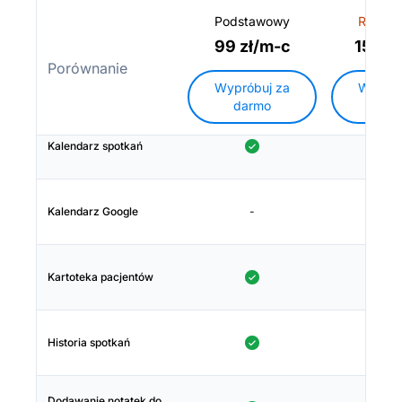
Podstawowy
Rozsze
99 zł/m-c
159 z
Porównanie
Wypróbuj za
Wyprób
darmo
dar
Kalendarz spotkań
Kalendarz Google
-
Kartoteka pacjentów
Historia spotkań
Dodawanie notatek do