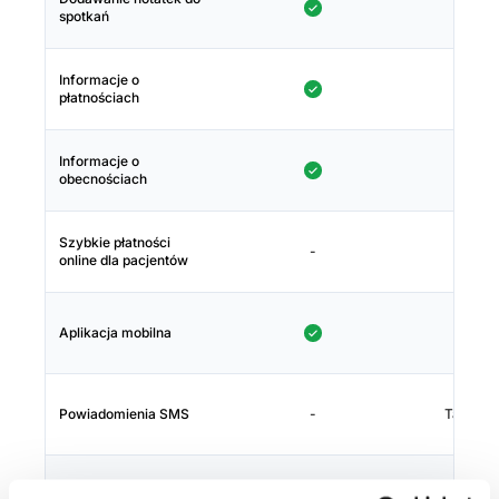
spotkań
Informacje o
płatnościach
Informacje o
obecnościach
Szybkie płatności
-
online dla pacjentów
Aplikacja mobilna
Powiadomienia SMS
-
Tak (30
Własna nazwa
-
0 z