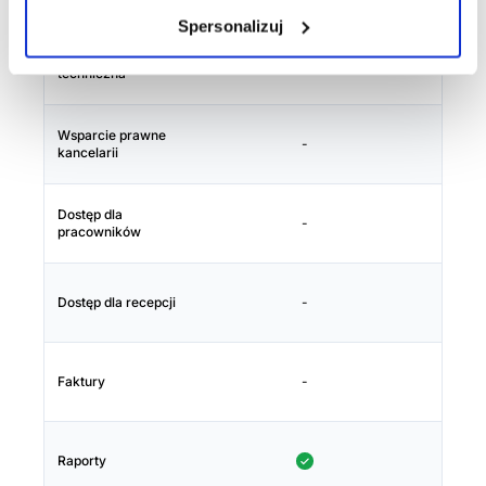
Spersonalizuj
Prioretytowa pomoc
-
-
techniczna
Wsparcie prawne
-
-
kancelarii
Dostęp dla
-
-
pracowników
Dostęp dla recepcji
-
-
Faktury
-
19,90
Raporty