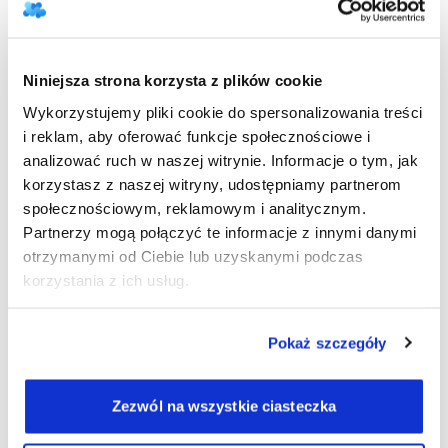
nadawcy SMS
Powiadomienia E-mail
-
Niniejsza strona korzysta z plików cookie
Wykorzystujemy pliki cookie do spersonalizowania treści
Rejestracja online dla
i reklam, aby oferować funkcje społecznościowe i
-
pacjentów
analizować ruch w naszej witrynie. Informacje o tym, jak
korzystasz z naszej witryny, udostępniamy partnerom
Portal pacjenta z
społecznościowym, reklamowym i analitycznym.
możliwością edycji
-
Partnerzy mogą połączyć te informacje z innymi danymi
spotkań
otrzymanymi od Ciebie lub uzyskanymi podczas
korzystania z ich usług.
Automatyczne zgody
RODO
Pokaż szczegóły
Szyfrowanie danych
Zezwól na wszystkie ciasteczka
Pomoc techniczna
-