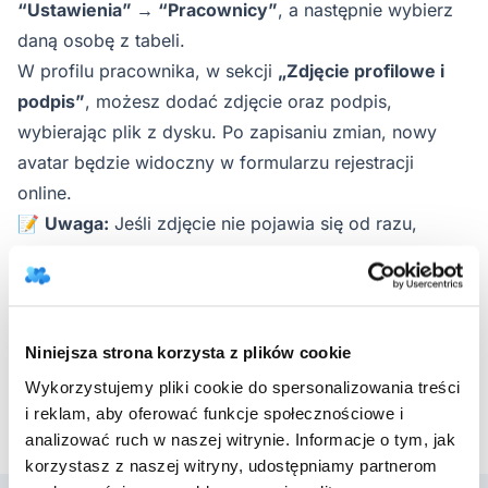
“Ustawienia” → “Pracownicy”
, a następnie wybierz
daną osobę z tabeli.
W profilu pracownika, w sekcji
„Zdjęcie profilowe i
podpis”
, możesz dodać zdjęcie oraz podpis,
wybierając plik z dysku. Po zapisaniu zmian, nowy
avatar będzie widoczny w formularzu rejestracji
online.
📝
Uwaga:
Jeśli zdjęcie nie pojawia się od razu,
odśwież formularz rejestracji w przeglądarce.
Sprawdź nową funkcję i daj się poznać swoim
pacjentom! 😊
Niniejsza strona korzysta z plików cookie
Powrót do aktualizacji
Wykorzystujemy pliki cookie do spersonalizowania treści
i reklam, aby oferować funkcje społecznościowe i
analizować ruch w naszej witrynie. Informacje o tym, jak
korzystasz z naszej witryny, udostępniamy partnerom