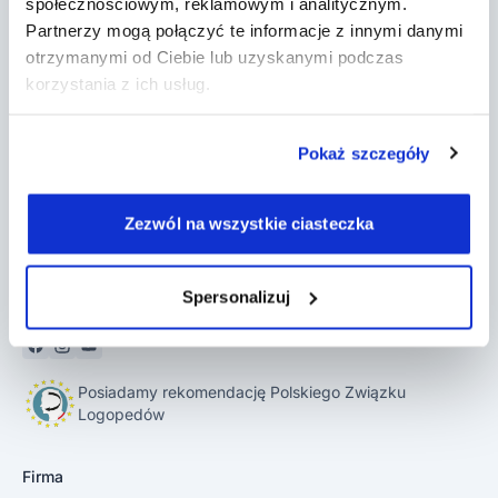
społecznościowym, reklamowym i analitycznym.
Partnerzy mogą połączyć te informacje z innymi danymi
otrzymanymi od Ciebie lub uzyskanymi podczas
korzystania z ich usług.
DobryGabinet to program do gabinetu, który
pomaga psychoterapeutom, psychologom,
Pokaż szczegóły
logopedom, terapeutom SI i innym w
prowadzeniu ich działalności. Załóż konto i
poznaj jego możliwości w czasie 14-dniowego
Zezwól na wszystkie ciasteczka
okresu próbnego.
Spersonalizuj
Posiadamy rekomendację Polskiego Związku
Logopedów
Firma