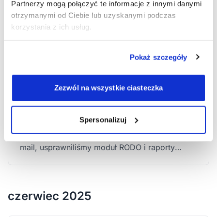
Partnerzy mogą połączyć te informacje z innymi danymi
otrzymanymi od Ciebie lub uzyskanymi podczas
lipiec 2025
korzystania z ich usług.
Pokaż szczegóły
powiadomienia email
RODO
Nowości w DobrymGabinecie –
Zezwól na wszystkie ciasteczka
powiadomienia e-mail, zmiany w
RODO i raporty
Spersonalizuj
10 lipca
W tej aktualizacji dodaliśmy powiadomienia e-
mail, usprawniliśmy moduł RODO i raporty
pracy.
czerwiec 2025