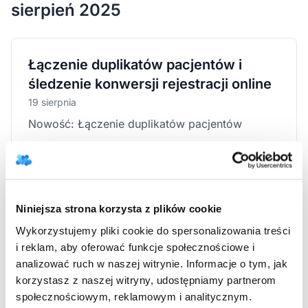
sierpień 2025
Łączenie duplikatów pacjentów i
śledzenie konwersji rejestracji online
19 sierpnia
Nowość: Łączenie duplikatów pacjentów
płatności
Niniejsza strona korzysta z plików cookie
Nowa tabela płatności online
7 sierpnia
Wykorzystujemy pliki cookie do spersonalizowania treści
i reklam, aby oferować funkcje społecznościowe i
Dodaliśmy tabelę, która w łatwy i czytelny
analizować ruch w naszej witrynie. Informacje o tym, jak
sposób pokazuje status linków do płatności
korzystasz z naszej witryny, udostępniamy partnerom
online.
społecznościowym, reklamowym i analitycznym.