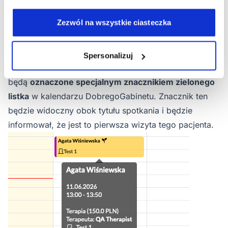
zidentyfikujesz, które spotkania są pierwszymi
Zezwól na wszystkie ciasteczka
wizytami pacjenta, co może być szczególnie
przydatne dla nowych klientów.
Jak wygląda znacznik pierwszego spotkania?
Spersonalizuj
Spotkania, które są pierwszymi wizytami pacjenta,
będą
oznaczone specjalnym znacznikiem zielonego
listka
w kalendarzu DobregoGabinetu. Znacznik ten
będzie widoczny obok tytułu spotkania i będzie
informował, że jest to pierwsza wizyta tego pacjenta.