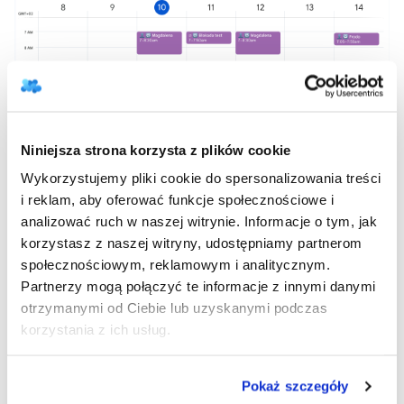
Niniejsza strona korzysta z plików cookie
Wykorzystujemy pliki cookie do spersonalizowania treści
i reklam, aby oferować funkcje społecznościowe i
analizować ruch w naszej witrynie. Informacje o tym, jak
korzystasz z naszej witryny, udostępniamy partnerom
Szczegóły tego rozwiązania znajdziesz w naszym
społecznościowym, reklamowym i analitycznym.
artykule pomocy:
Synchronizacja z kalendarzem
Partnerzy mogą połączyć te informacje z innymi danymi
Google
.
otrzymanymi od Ciebie lub uzyskanymi podczas
Znacznik pierwszego spotkania
korzystania z ich usług.
Dodaliśmy również nową funkcjonalność, która
pozwala oznaczyć pierwsze spotkania z pacjentem w
Pokaż szczegóły
kalendarzu DobregoGabinetu. Dzięki temu łatwo