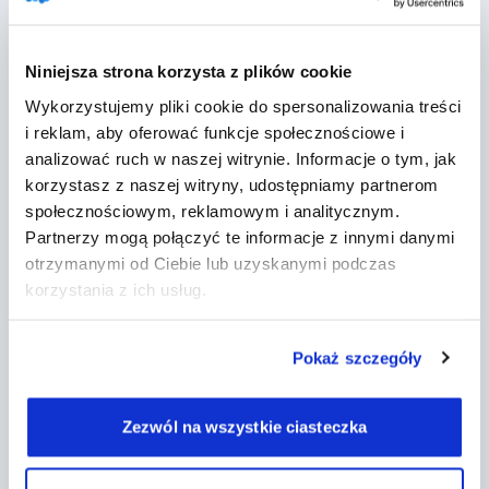
DobryGabinet to program do gabinetu, który
pomaga psychoterapeutom, psychologom,
Niniejsza strona korzysta z plików cookie
logopedom, terapeutom SI i innym w
Wykorzystujemy pliki cookie do spersonalizowania treści
prowadzeniu ich działalności. Załóż konto i
i reklam, aby oferować funkcje społecznościowe i
poznaj jego możliwości w czasie 14-dniowego
okresu próbnego.
analizować ruch w naszej witrynie. Informacje o tym, jak
korzystasz z naszej witryny, udostępniamy partnerom
społecznościowym, reklamowym i analitycznym.
Partnerzy mogą połączyć te informacje z innymi danymi
otrzymanymi od Ciebie lub uzyskanymi podczas
korzystania z ich usług.
Posiadamy rekomendację Polskiego Związku
Logopedów
Pokaż szczegóły
Firma
Zezwól na wszystkie ciasteczka
Kontakt
Regulamin