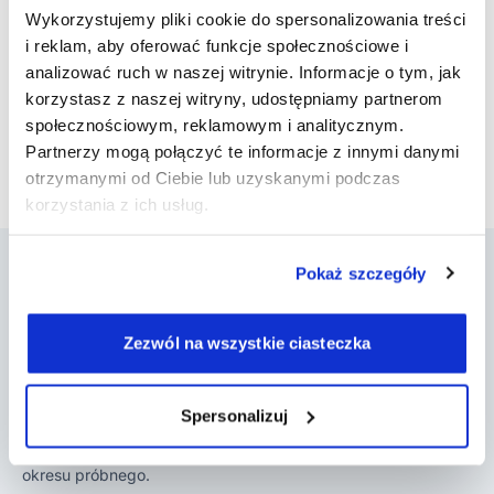
Prostota
- jeden klik, żeby wysłać link do płatności
Wykorzystujemy pliki cookie do spersonalizowania treści
Funkcjonalność znajdziesz w sekcji przy każdym
i reklam, aby oferować funkcje społecznościowe i
spotkaniu z pacjentem.
analizować ruch w naszej witrynie. Informacje o tym, jak
korzystasz z naszej witryny, udostępniamy partnerom
społecznościowym, reklamowym i analitycznym.
Powrót do aktualizacji
Partnerzy mogą połączyć te informacje z innymi danymi
otrzymanymi od Ciebie lub uzyskanymi podczas
korzystania z ich usług.
Pokaż szczegóły
Zezwól na wszystkie ciasteczka
DobryGabinet to program do gabinetu, który
pomaga psychoterapeutom, psychologom,
logopedom, terapeutom SI i innym w
Spersonalizuj
prowadzeniu ich działalności. Załóż konto i
poznaj jego możliwości w czasie 14-dniowego
okresu próbnego.