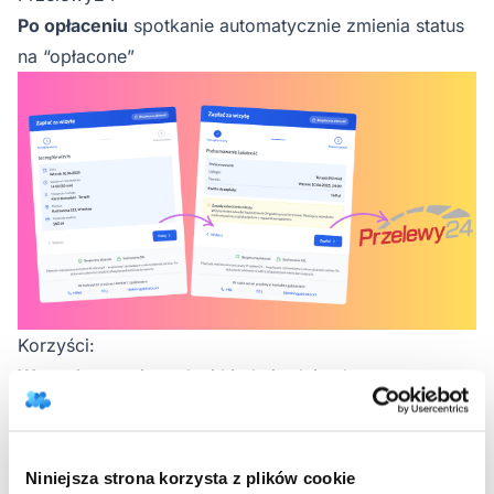
Po opłaceniu
spotkanie automatycznie zmienia status
na “opłacone”
Korzyści:
Wygoda
- pacjent płaci kiedy i gdzie chce
Szybkość
- natychmiastowe potwierdzenie płatności
Bezpieczeństwo
- szyfrowane połączenie i
zabezpieczone transakcje
Niniejsza strona korzysta z plików cookie