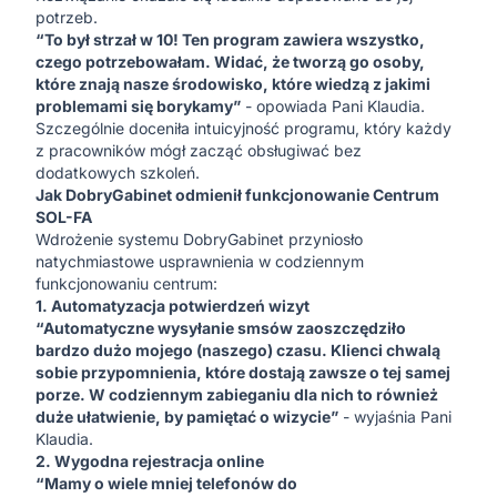
potrzeb.
“
To był strzał w 10! Ten program zawiera wszystko,
czego potrzebowałam. Widać, że tworzą go osoby,
które znają nasze środowisko, które wiedzą z jakimi
problemami się borykamy
”
- opowiada Pani Klaudia.
Szczególnie doceniła intuicyjność programu, który każdy
z pracowników mógł zacząć obsługiwać bez
dodatkowych szkoleń.
Jak DobryGabinet odmienił funkcjonowanie Centrum
SOL-FA
Wdrożenie systemu DobryGabinet przyniosło
natychmiastowe usprawnienia w codziennym
funkcjonowaniu centrum:
1. Automatyzacja potwierdzeń wizyt
“Automatyczne wysyłanie smsów zaoszczędziło
bardzo dużo mojego (naszego) czasu. Klienci chwalą
sobie przypomnienia, które dostają zawsze o tej samej
porze. W codziennym zabieganiu dla nich to również
duże ułatwienie, by pamiętać o wizycie”
- wyjaśnia Pani
Klaudia.
2. Wygodna rejestracja online
“Mamy o wiele mniej telefonów do