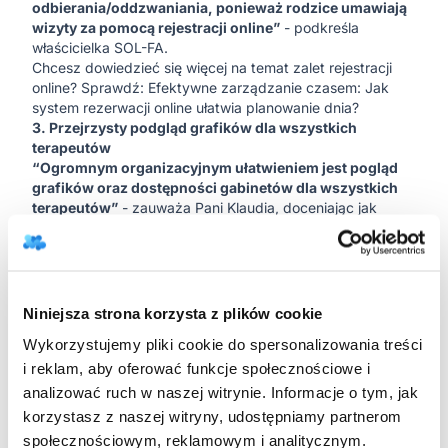
odbierania/oddzwaniania, ponieważ rodzice umawiają
wizyty za pomocą rejestracji online”
- podkreśla
właścicielka SOL-FA.
Chcesz dowiedzieć się więcej na temat zalet rejestracji
online? Sprawdź:
Efektywne zarządzanie czasem: Jak
system rezerwacji online ułatwia planowanie dnia?
3. Przejrzysty podgląd grafików dla wszystkich
terapeutów
“Ogromnym organizacyjnym ułatwieniem jest pogląd
grafików oraz dostępności gabinetów dla wszystkich
terapeutów”
- zauważa Pani Klaudia, doceniając jak
bardzo usprawniło to koordynację pracy w centrum.
4. Zaawansowane raportowanie
“Dla mnie jako właścicielki jednym z najważniejszych
narzędzi jest funkcja raportów. Jednym kliknięciem
generuję podliczenia przychodów, wydatków,
Niniejsza strona korzysta z plików cookie
przeprowadzonych czy odwołanych spotkań. Kiedyś to
Wykorzystujemy pliki cookie do spersonalizowania treści
wszystko musiałam liczyć ‘na piechotę’”
- wspomina z
ulgą Pani Klaudia.
i reklam, aby oferować funkcje społecznościowe i
Więcej na temat funkcji raportów znajdziesz tutaj:
Poznaj
analizować ruch w naszej witrynie. Informacje o tym, jak
5 rad jak usprawnić podliczenia w Twoim ośrodku!
korzystasz z naszej witryny, udostępniamy partnerom
Wymierne korzyści
społecznościowym, reklamowym i analitycznym.
Wdrożenie systemu
DobryGabinet
przyniosło
Centrum