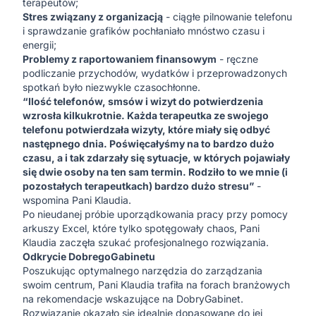
terapeutów;
Stres związany z organizacją
- ciągłe pilnowanie telefonu
i sprawdzanie grafików pochłaniało mnóstwo czasu i
energii;
Problemy z raportowaniem finansowym
- ręczne
podliczanie przychodów, wydatków i przeprowadzonych
spotkań było niezwykle czasochłonne.
“Ilość telefonów, smsów i wizyt do potwierdzenia
wzrosła kilkukrotnie. Każda terapeutka ze swojego
telefonu potwierdzała wizyty, które miały się odbyć
następnego dnia. Poświęcałyśmy na to bardzo dużo
czasu, a i tak zdarzały się sytuacje, w których pojawiały
się dwie osoby na ten sam termin. Rodziło to we mnie (i
pozostałych terapeutkach) bardzo dużo stresu”
-
wspomina Pani Klaudia.
Po nieudanej próbie uporządkowania pracy przy pomocy
arkuszy Excel, które tylko spotęgowały chaos, Pani
Klaudia zaczęła szukać profesjonalnego rozwiązania.
Odkrycie DobregoGabinetu
Poszukując optymalnego narzędzia do zarządzania
swoim centrum, Pani Klaudia trafiła na forach branżowych
na rekomendacje wskazujące na
DobryGabinet
.
Rozwiązanie okazało się idealnie dopasowane do jej