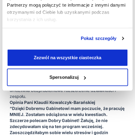
Partnerzy mogą połączyć te informacje z innymi danymi
Terapeutycznemu SOL-FA
szereg korzyści:
Oszczędność czasu
- automatyzacja rutynowych zadań
otrzymanymi od Ciebie lub uzyskanymi podczas
zwolniła cenny czas terapeutów, który teraz mogą
korzystania z ich usług.
poświęcić pacjentom;
Redukcja stresu
- uporządkowanie procesów
organizacyjnych znacząco obniżyło poziom stresu
Pokaż szczegóły
zarówno u właścicielki, jak i całego zespołu;
Poprawa doświadczenia pacjentów
- regularne
przypomnienia i możliwość rezerwacji online zwiększyły
Zezwól na wszystkie ciasteczka
wygodę korzystania z usług centrum;
Lepsza kontrola finansowa
- automatyczne raportowanie
zapewniło dokładniejszy i łatwiejszy wgląd w finanse
Spersonalizuj
placówki;
Wsparcie rozwoju biznesu
- sprawniejsza organizacja
umożliwiła bezproblemowe rozszerzenie działalności i
zespołu.
Opinia Pani Klaudii Kowalczyk-Barańskiej
“Dzięki Dobremu Gabinetowi mam poczucie, że pracuję
MNIEJ. Zostałam odciążona w wielu kwestiach.
Szczerze polecam Dobry Gabinet! Żałuję, że nie
zdecydowałam się na ten program wcześniej.
Zaoszczędziłabym sobie wielu stresów i godzin