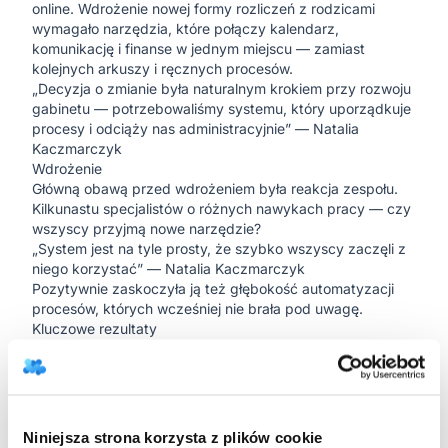
online. Wdrożenie nowej formy rozliczeń z rodzicami
wymagało narzędzia, które połączy kalendarz,
komunikację i finanse w jednym miejscu — zamiast
kolejnych arkuszy i ręcznych procesów.
„Decyzja o zmianie była naturalnym krokiem przy rozwoju
gabinetu — potrzebowaliśmy systemu, który uporządkuje
procesy i odciąży nas administracyjnie” — Natalia
Kaczmarczyk
Wdrożenie
Główną obawą przed wdrożeniem była reakcja zespołu.
Kilkunastu specjalistów o różnych nawykach pracy — czy
wszyscy przyjmą nowe narzędzie?
„System jest na tyle prosty, że szybko wszyscy zaczęli z
niego korzystać” — Natalia Kaczmarczyk
Pozytywnie zaskoczyła ją też głębokość automatyzacji
procesów, których wcześniej nie brała pod uwagę.
Kluczowe rezultaty
Organizacja grafiku
Zarządzanie harmonogramem kilkunastu terapeutów było
jednym z największych pochłaniaczy czasu. Teraz
wszystkie informacje są w jednym miejscu i zawsze
aktualne — bez konieczności pilnowania kto, kiedy i w
Niniejsza strona korzysta z plików cookie