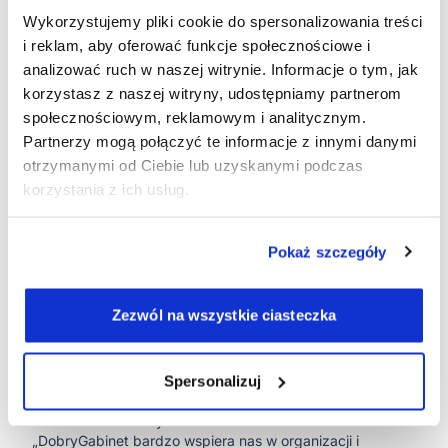
którym gabinecie.
Mniej nieobecności
Wykorzystujemy pliki cookie do spersonalizowania treści
Automatyczne przypomnienia SMS ograniczyły liczbę
i reklam, aby oferować funkcje społecznościowe i
pustych wizyt.
analizować ruch w naszej witrynie. Informacje o tym, jak
Komunikacja z rodzicami
korzystasz z naszej witryny, udostępniamy partnerom
Rodzice są na bieżąco informowani o wizytach, zmieniają
społecznościowym, reklamowym i analitycznym.
terminy przez system, a Sensolandia ograniczyła ręczną
obsługę zapytań telefonicznych.
Partnerzy mogą połączyć te informacje z innymi danymi
Płatności online
otrzymanymi od Ciebie lub uzyskanymi podczas
Gabinet wdraża właśnie płatności online jako kolejny krok
korzystania z ich usług.
— integracja z systemem DobryGabinet przebiega bez
potrzeby wdrażania osobnych narzędzi.
Najważniejsze funkcje dla Sensolandii:
Pokaż szczegóły
• Terminarz i grafik wspólny dla całego zespołu
• Automatyczne przypomnienia SMS
• Dokumentacja elektroniczna
Zezwól na wszystkie ciasteczka
• Fakturowanie i rozliczenia
• Płatności online (w trakcie wdrożenia)
Rekomendacja
„Polecam nie odkładać decyzji — dobry system naprawdę
Spersonalizuj
odciąża i pozwala skupić się na pracy z dzieckiem” —
Natalia Kaczmarczyk
„DobryGabinet bardzo wspiera nas w organizacji i