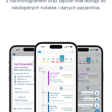
z harmonogramem oraz będzie miał dostęp do
niezbędnych notatek i danych pacjentów.