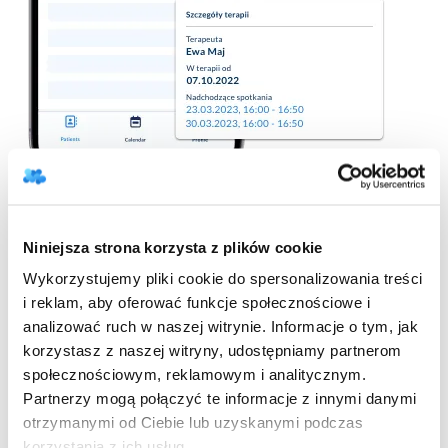
Kalendarz w aplikacji
Kartoteka pacjentów zawsze przy
Niniejsza strona korzysta z plików cookie
Tobie!
Wykorzystujemy pliki cookie do spersonalizowania treści
i reklam, aby oferować funkcje społecznościowe i
Wszystkie dane Twoich pacjentów możesz mieć od
analizować ruch w naszej witrynie. Informacje o tym, jak
teraz pod ręką. Dane kontaktowe, informacje
korzystasz z naszej witryny, udostępniamy partnerom
szczegółowe czy terminy nadchodzących spotkań.
społecznościowym, reklamowym i analitycznym.
Teraz brak notesu nie stanowi już problemu!
Partnerzy mogą połączyć te informacje z innymi danymi
otrzymanymi od Ciebie lub uzyskanymi podczas
Szybko dodawaj nowych pacjentów do kartoteki
korzystania z ich usług.