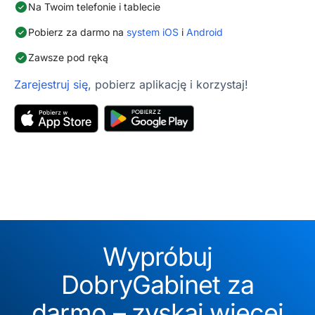
Na Twoim telefonie i tablecie
Pobierz za darmo na
system iOS
i
Android
Zawsze pod ręką
Zarejestruj się
, pobierz aplikację i korzystaj!
Wypróbuj
DobryGabinet za
darmo – zyskaj więcej