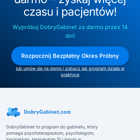
czasu i pacjentów!
Wypróbuj DobryGabinet za darmo przez 14
dni!
Rozpocznij Bezpłatny Okres Próbny
lub umów się na demo i zobacz jak program działa w
praktyce
DobryGabinet to program do gabinetu, który
pomaga psychoterapeutom, psychologom,
logopedom, terapeutom SI i innym w