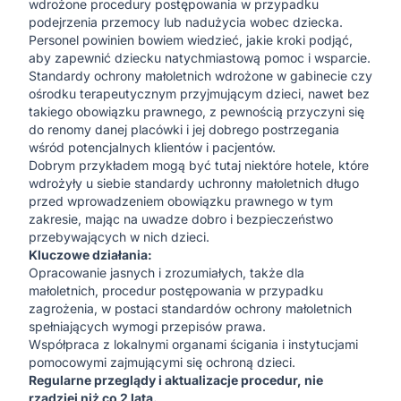
wdrożone procedury postępowania w przypadku
podejrzenia przemocy lub nadużycia wobec dziecka.
Personel powinien bowiem wiedzieć, jakie kroki podjąć,
aby zapewnić dziecku natychmiastową pomoc i wsparcie.
Standardy ochrony małoletnich wdrożone w gabinecie czy
ośrodku terapeutycznym przyjmującym dzieci, nawet bez
takiego obowiązku prawnego, z pewnością przyczyni się
do renomy danej placówki i jej dobrego postrzegania
wśród potencjalnych klientów i pacjentów.
Dobrym przykładem mogą być tutaj niektóre hotele, które
wdrożyły u siebie standardy uchronny małoletnich długo
przed wprowadzeniem obowiązku prawnego w tym
zakresie, mając na uwadze dobro i bezpieczeństwo
przebywających w nich dzieci.
Kluczowe działania:
Opracowanie jasnych i zrozumiałych, także dla
małoletnich, procedur postępowania w przypadku
zagrożenia, w postaci standardów ochrony małoletnich
spełniających wymogi przepisów prawa.
Współpraca z lokalnymi organami ścigania i instytucjami
pomocowymi zajmującymi się ochroną dzieci.
Regularne przeglądy i aktualizacje procedur, nie
rzadziej niż co 2 lata.