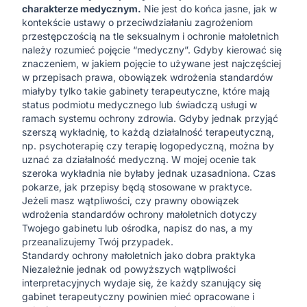
charakterze medycznym.
Nie jest do końca jasne, jak w
kontekście ustawy o przeciwdziałaniu zagrożeniom
przestępczością na tle seksualnym i ochronie małoletnich
należy rozumieć pojęcie “medyczny”. Gdyby kierować się
znaczeniem, w jakiem pojęcie to używane jest najczęściej
w przepisach prawa, obowiązek wdrożenia standardów
miałyby tylko takie gabinety terapeutyczne, które mają
status podmiotu medycznego lub świadczą usługi w
ramach systemu ochrony zdrowia. Gdyby jednak przyjąć
szerszą wykładnię, to każdą działalność terapeutyczną,
np. psychoterapię czy terapię logopedyczną, można by
uznać za działalność medyczną. W mojej ocenie tak
szeroka wykładnia nie byłaby jednak uzasadniona. Czas
pokarze, jak przepisy będą stosowane w praktyce.
Jeżeli masz wątpliwości, czy prawny obowiązek
wdrożenia standardów ochrony małoletnich dotyczy
Twojego gabinetu lub ośrodka,
napisz do nas
, a my
przeanalizujemy Twój przypadek.
Standardy ochrony małoletnich jako dobra praktyka
Niezależnie jednak od powyższych wątpliwości
interpretacyjnych wydaje się, że każdy szanujący się
gabinet terapeutyczny powinien mieć opracowane i