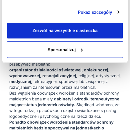
Kogo dotyczy obowiązek wdrożenia standardów ochrony
małoletnich?
Obowiązek wprowadzenia standardów ochrony
Pokaż szczegóły
małoletnich ma każdy:
organ zarządzający jednostką systemu oświaty
, o której
mowa w art. 2 pkt 1-8 ustawy z dnia 14 grudnia 2016 r. -
Zezwól na wszystkie ciasteczka
Prawo oświatowe, oraz inną placówką oświatową,
opiekuńczą, wychowawczą, resocjalizacyjną, religijną,
artystyczną, medyczną, rekreacyjną, sportową lub
Spersonalizuj
związaną z rozwijaniem zainteresowań, do której
uczęszczają albo w której przebywają lub mogą
przebywać małoletni;
organizator działalności oświatowej, opiekuńczej,
wychowawczej, resocjalizacyjnej
, religijnej, artystycznej,
medycznej
, rekreacyjnej, sportowej lub związanej z
rozwijaniem zainteresowań przez małoletnich.
Bez wątpienia obowiązek wdrożenia standardów ochrony
małoletnich będą miały
gabinety i ośrodki terapeutyczne
mające status jednostek oświaty.
Skądinąd wiadomo, że
w tego rodzaju placówkach często świadczone są usługi
logopedyczne i psychologiczne na rzecz dzieci.
Ponadto obowiązek wdrożenia standardów ochrony
małoletnich będzie spoczywał na jednostkach o