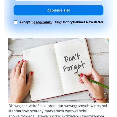
Zapisuję się!
Akceptuję
regulamin
usługi DobryGabinet Newsletter
Obowiązek wdrożenia procedur wewnętrznych w postaci
standardów ochrony małoletnich wprowadziła
znowelizowana ustawa o przeciwdziałaniu zagrożeniom