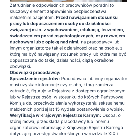
Zatrudnienie odpowiednich pracowników poradni to
kluczowy element zapewnienia bezpieczeństwa
małoletnim pacjentom.
Przed nawiązaniem stosunku
pracy lub dopuszczeniem osoby do działalności
związanej m.in. z wychowaniem, edukacją, leczeniem,
świadczeniem porad psychologicznych, czy rozwojem
duchowym lub z opieką nad nimi,
na pracodawcy lub
innym organizatorze takiej działalności oraz na osobie, z
którą ma być nawiązany stosunek pracy lub która ma być
dopuszczona do takiej działalności, ciążą określone
obowiązki.
Obowiązki pracodawcy:
Sprawdzenie rejestrów:
Pracodawca lub inny organizator
musi uzyskać informacje czy osoba, którą zamierza
zatrudnić, figuruje w Rejestrze z dostępem ograniczonym
lub w Rejestrze osób, w stosunku do których Państwowa
Komisja ds. przeciwdziałania wykorzystaniu seksualnemu
małoletnich poniżej lat 15 wydała postanowienie o wpisie.
Weryfikacja w Krajowym Rejestrze Karnym:
Osoba, o
której mowa, przedkłada pracodawcy lub innemu
organizatorowi informację z Krajowego Rejestru Karnego
dotyczącą przestępstw określonych w rozdziale XIX i