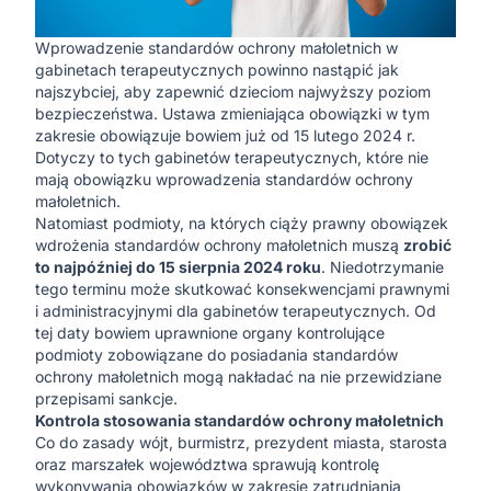
Wprowadzenie standardów ochrony małoletnich w
gabinetach terapeutycznych powinno nastąpić jak
najszybciej, aby zapewnić dzieciom najwyższy poziom
bezpieczeństwa. Ustawa zmieniająca obowiązki w tym
zakresie obowiązuje bowiem już od 15 lutego 2024 r.
Dotyczy to tych gabinetów terapeutycznych, które nie
mają obowiązku wprowadzenia standardów ochrony
małoletnich.
Natomiast podmioty, na których ciąży prawny obowiązek
wdrożenia standardów ochrony małoletnich muszą
zrobić
to najpóźniej do 15 sierpnia 2024 roku
. Niedotrzymanie
tego terminu może skutkować konsekwencjami prawnymi
i administracyjnymi dla gabinetów terapeutycznych. Od
tej daty bowiem uprawnione organy kontrolujące
podmioty zobowiązane do posiadania standardów
ochrony małoletnich mogą nakładać na nie przewidziane
przepisami sankcje.
Kontrola stosowania standardów ochrony małoletnich
Co do zasady wójt, burmistrz, prezydent miasta, starosta
oraz marszałek województwa sprawują kontrolę
wykonywania obowiązków w zakresie zatrudniania