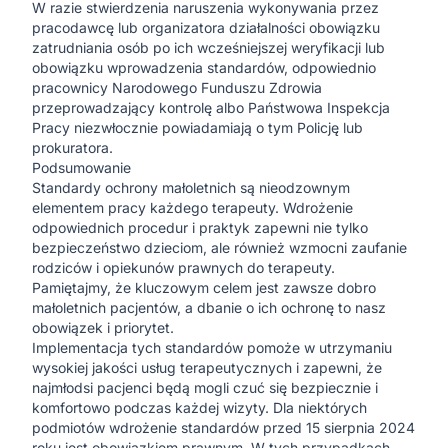
W razie stwierdzenia naruszenia wykonywania przez
pracodawcę lub organizatora działalności obowiązku
zatrudniania osób po ich wcześniejszej weryfikacji lub
obowiązku wprowadzenia standardów, odpowiednio
pracownicy Narodowego Funduszu Zdrowia
przeprowadzający kontrolę albo Państwowa Inspekcja
Pracy niezwłocznie powiadamiają o tym Policję lub
prokuratora.
Podsumowanie
Standardy ochrony małoletnich są nieodzownym
elementem pracy każdego terapeuty. Wdrożenie
odpowiednich procedur i praktyk zapewni nie tylko
bezpieczeństwo dzieciom, ale również wzmocni zaufanie
rodziców i opiekunów prawnych do terapeuty.
Pamiętajmy, że kluczowym celem jest zawsze dobro
małoletnich pacjentów, a dbanie o ich ochronę to nasz
obowiązek i priorytet.
Implementacja tych standardów pomoże w utrzymaniu
wysokiej jakości usług terapeutycznych i zapewni, że
najmłodsi pacjenci będą mogli czuć się bezpiecznie i
komfortowo podczas każdej wizyty. Dla niektórych
podmiotów wdrożenie standardów przed 15 sierpnia 2024
roku jest obowiązkiem prawnym. W tych przypadkach