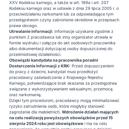
XXV Kodeksu karnego, a także w art. 189a i art. 207
Kodeksu karnego oraz w ustawie z dnia 29 lipca 2005 r. o
przeciwdziałaniu narkomanii lub za odpowiadające tym
przestępstwom czyny zabronione określone w przepisach
prawa obcego.
Utrwalanie informacji:
Informacje uzyskane zgodnie z
punktem 2 pracodawca lub inny organizator utrwala w
formie wydruku i załącza do akt osobowych pracownika
albo dokumentacji dotyczącej osoby dopuszczonej do
przedmiotowej działalności.
Obowiązki kandydata na pracownika poradni
Dostarczenie Informacji z KRK:
Przed dopuszczeniem
do pracy z dziećmi, kandydat musi przedłożyć
pracodawcy zaświadczenie z Krajowego Rejestru
Karnego, potwierdzające brak skazania za przestępstwa
związane z wykorzystywaniem seksualnym, przemocą
oraz narkomanią.
Dzięki tym procedurom, pracodawcy mogą minimalizować
ryzyko zatrudnienia osób, które mogłyby stanowić
zagrożenie dla małoletnich.
Wdrożenie działań mających
na celu realizację powyższych obowiązków przed 15
sierpnia 2024 roku jest obowiązkowe
i ma na celu