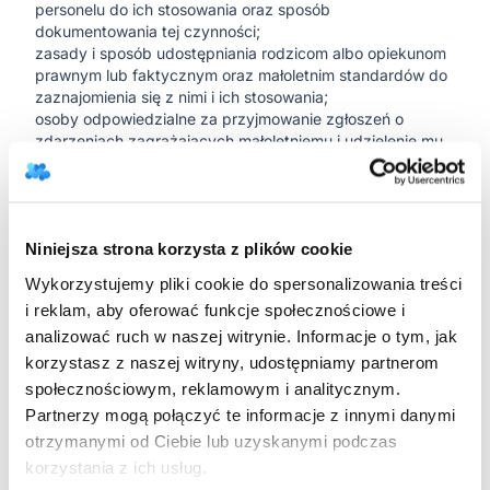
personelu do ich stosowania oraz sposób
dokumentowania tej czynności;
zasady i sposób udostępniania rodzicom albo opiekunom
prawnym lub faktycznym oraz małoletnim standardów do
zaznajomienia się z nimi i ich stosowania;
osoby odpowiedzialne za przyjmowanie zgłoszeń o
zdarzeniach zagrażających małoletniemu i udzielenie mu
wsparcia;
sposób dokumentowania i zasady przechowywania
ujawnionych lub zgłoszonych incydentów lub zdarzeń
zagrażających dobru małoletniego.
Niniejsza strona korzysta z plików cookie
Ponadto, w standardach ochrony małoletnich należy
określić:
Wykorzystujemy pliki cookie do spersonalizowania treści
wymogi dotyczące bezpiecznych relacji między
i reklam, aby oferować funkcje społecznościowe i
małoletnimi, a w szczególności zachowania niedozwolone;
analizować ruch w naszej witrynie. Informacje o tym, jak
zasady korzystania z urządzeń elektronicznych z
dostępem do sieci Internet;
korzystasz z naszej witryny, udostępniamy partnerom
procedury ochrony dzieci przed treściami szkodliwymi i
społecznościowym, reklamowym i analitycznym.
zagrożeniami w sieci Internet oraz utrwalonymi w innej
Partnerzy mogą połączyć te informacje z innymi danymi
formie;
otrzymanymi od Ciebie lub uzyskanymi podczas
zasady ustalania planu wsparcia małoletniego po
korzystania z ich usług.
ujawnieniu krzywdzenia.