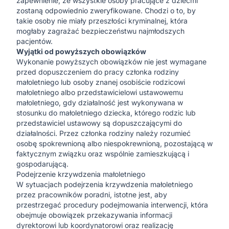
zapewnienie, że wszystkie osoby pracujące z dziećmi
zostaną odpowiednio zweryfikowane. Chodzi o to, by
takie osoby nie miały przeszłości kryminalnej, która
mogłaby zagrażać bezpieczeństwu najmłodszych
pacjentów.
Wyjątki od powyższych obowiązków
Wykonanie powyższych obowiązków nie jest wymagane
przed dopuszczeniem do pracy członka rodziny
małoletniego lub osoby znanej osobiście rodzicowi
małoletniego albo przedstawicielowi ustawowemu
małoletniego, gdy działalność jest wykonywana w
stosunku do małoletniego dziecka, którego rodzic lub
przedstawiciel ustawowy są dopuszczającymi do
działalności. Przez członka rodziny należy rozumieć
osobę spokrewnioną albo niespokrewnioną, pozostającą w
faktycznym związku oraz wspólnie zamieszkującą i
gospodarującą.
Podejrzenie krzywdzenia małoletniego
W sytuacjach podejrzenia krzywdzenia małoletniego
przez pracowników poradni, istotne jest, aby
przestrzegać procedury podejmowania interwencji, która
obejmuje obowiązek przekazywania informacji
dyrektorowi lub koordynatorowi oraz realizację