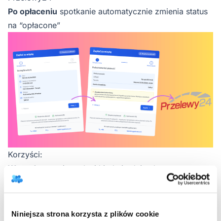
Po opłaceniu
spotkanie automatycznie zmienia status
na “opłacone”
Korzyści:
Wygoda
- pacjent płaci kiedy i gdzie chce
Szybkość
- natychmiastowe potwierdzenie płatności
Bezpieczeństwo
- szyfrowane połączenie i
zabezpieczone transakcje
Niniejsza strona korzysta z plików cookie