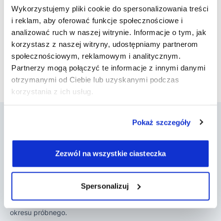
Prostota
- jeden klik, żeby wysłać link do płatności
Wykorzystujemy pliki cookie do spersonalizowania treści
Funkcjonalność znajdziesz w sekcji przy każdym
i reklam, aby oferować funkcje społecznościowe i
spotkaniu z pacjentem.
analizować ruch w naszej witrynie. Informacje o tym, jak
korzystasz z naszej witryny, udostępniamy partnerom
społecznościowym, reklamowym i analitycznym.
Powrót do aktualizacji
Partnerzy mogą połączyć te informacje z innymi danymi
otrzymanymi od Ciebie lub uzyskanymi podczas
korzystania z ich usług.
Pokaż szczegóły
Zezwól na wszystkie ciasteczka
DobryGabinet to program do gabinetu, który
pomaga psychoterapeutom, psychologom,
logopedom, terapeutom SI i innym w
Spersonalizuj
prowadzeniu ich działalności. Załóż konto i
poznaj jego możliwości w czasie 14-dniowego
okresu próbnego.