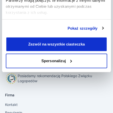
Partnerzy mogą połączyć te informacje z innymi danymi
otrzymanymi od Ciebie lub uzyskanymi podczas
korzystania z ich usług.
DobryGabinet to program do gabinetu, który
pomaga psychoterapeutom, psychologom,
logopedom, terapeutom SI i innym w
Pokaż szczegóły
prowadzeniu ich działalności. Załóż konto i
poznaj jego możliwości w czasie 14-dniowego
okresu próbnego.
Zezwól na wszystkie ciasteczka
Spersonalizuj
Posiadamy rekomendację Polskiego Związku
Logopedów
Firma
Kontakt
Regulamin